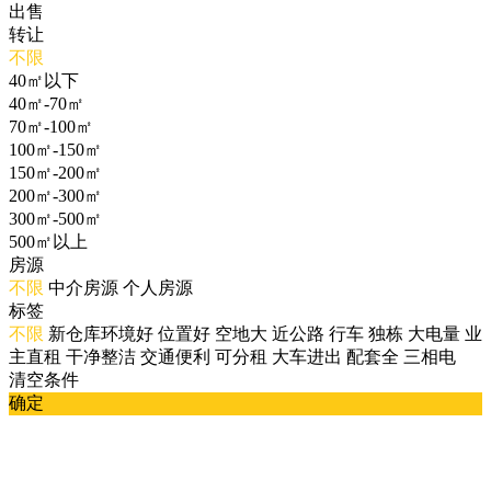
出售
转让
不限
40㎡以下
40㎡-70㎡
70㎡-100㎡
100㎡-150㎡
150㎡-200㎡
200㎡-300㎡
300㎡-500㎡
500㎡以上
房源
不限
中介房源
个人房源
标签
不限
新仓库环境好
位置好
空地大
近公路
行车
独栋
大电量
业
主直租
干净整洁
交通便利
可分租
大车进出
配套全
三相电
清空条件
确定