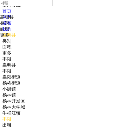
全局导航
首页
嵩明县
房产
类别
发布
面积
我的
更多
嵩明县
类别
面积
更多
不限
嵩明县
不限
嵩阳街道
杨桥街道
小街镇
杨林镇
杨林开发区
杨林大学城
牛栏江镇
不限
出租