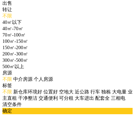
出售
转让
不限
40㎡以下
40㎡-70㎡
70㎡-100㎡
100㎡-150㎡
150㎡-200㎡
200㎡-300㎡
300㎡-500㎡
500㎡以上
房源
不限
中介房源
个人房源
标签
不限
新仓库环境好
位置好
空地大
近公路
行车
独栋
大电量
业
主直租
干净整洁
交通便利
可分租
大车进出
配套全
三相电
清空条件
确定