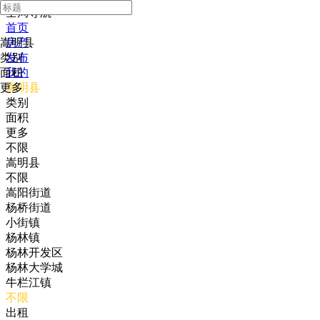
全局导航
首页
嵩明县
房产
类别
发布
面积
我的
更多
嵩明县
类别
面积
更多
不限
嵩明县
不限
嵩阳街道
杨桥街道
小街镇
杨林镇
杨林开发区
杨林大学城
牛栏江镇
不限
出租