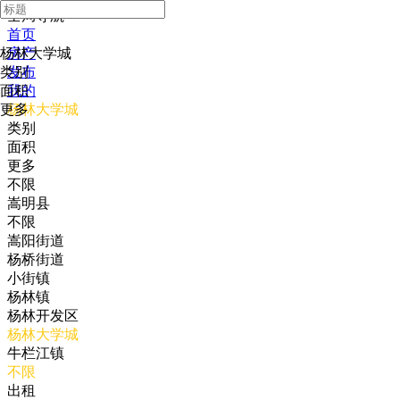
全局导航
首页
杨林大学城
房产
类别
发布
面积
我的
更多
杨林大学城
类别
面积
更多
不限
嵩明县
不限
嵩阳街道
杨桥街道
小街镇
杨林镇
杨林开发区
杨林大学城
牛栏江镇
不限
出租