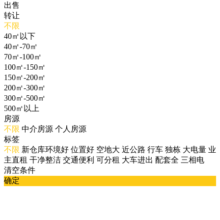
出售
转让
不限
40㎡以下
40㎡-70㎡
70㎡-100㎡
100㎡-150㎡
150㎡-200㎡
200㎡-300㎡
300㎡-500㎡
500㎡以上
房源
不限
中介房源
个人房源
标签
不限
新仓库环境好
位置好
空地大
近公路
行车
独栋
大电量
业
主直租
干净整洁
交通便利
可分租
大车进出
配套全
三相电
清空条件
确定