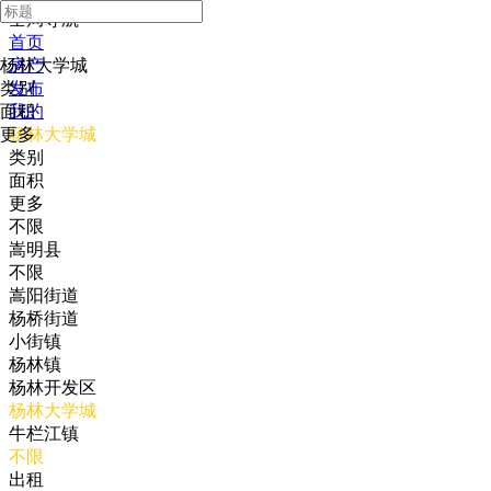
全局导航
首页
杨林大学城
房产
类别
发布
面积
我的
更多
杨林大学城
类别
面积
更多
不限
嵩明县
不限
嵩阳街道
杨桥街道
小街镇
杨林镇
杨林开发区
杨林大学城
牛栏江镇
不限
出租