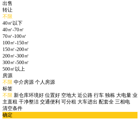
出售
转让
不限
40㎡以下
40㎡-70㎡
70㎡-100㎡
100㎡-150㎡
150㎡-200㎡
200㎡-300㎡
300㎡-500㎡
500㎡以上
房源
不限
中介房源
个人房源
标签
不限
新仓库环境好
位置好
空地大
近公路
行车
独栋
大电量
业
主直租
干净整洁
交通便利
可分租
大车进出
配套全
三相电
清空条件
确定