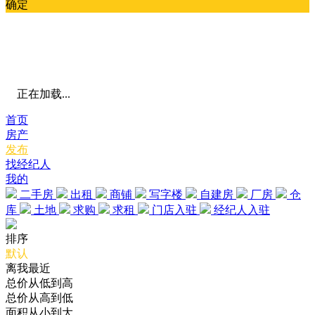
确定
正在加载...
首页
房产
发布
找经纪人
我的
二手房
出租
商铺
写字楼
自建房
厂房
仓
库
土地
求购
求租
门店入驻
经纪人入驻
排序
默认
离我最近
总价从低到高
总价从高到低
面积从小到大