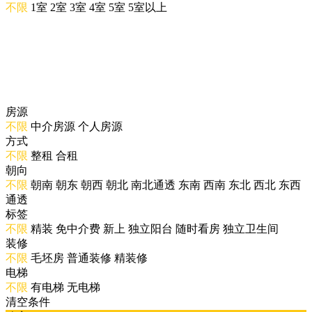
不限
1室
2室
3室
4室
5室
5室以上
房源
不限
中介房源
个人房源
方式
不限
整租
合租
朝向
不限
朝南
朝东
朝西
朝北
南北通透
东南
西南
东北
西北
东西
通透
标签
不限
精装
免中介费
新上
独立阳台
随时看房
独立卫生间
装修
不限
毛坯房
普通装修
精装修
电梯
不限
有电梯
无电梯
清空条件