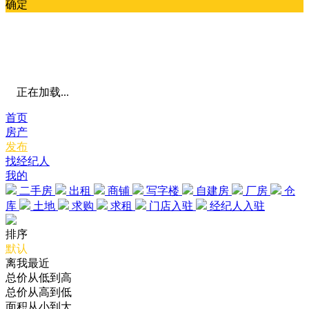
确定
正在加载...
首页
房产
发布
找经纪人
我的
二手房
出租
商铺
写字楼
自建房
厂房
仓
库
土地
求购
求租
门店入驻
经纪人入驻
排序
默认
离我最近
总价从低到高
总价从高到低
面积从小到大