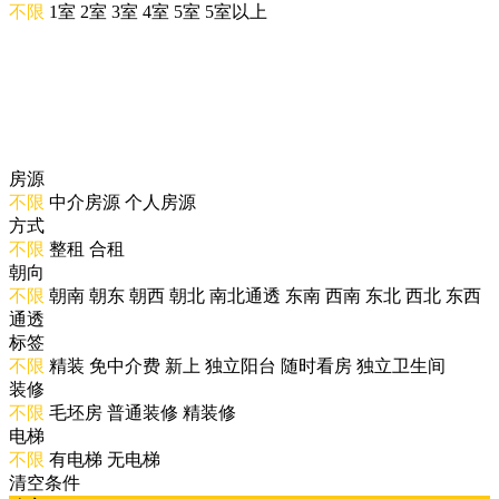
不限
1室
2室
3室
4室
5室
5室以上
房源
不限
中介房源
个人房源
方式
不限
整租
合租
朝向
不限
朝南
朝东
朝西
朝北
南北通透
东南
西南
东北
西北
东西
通透
标签
不限
精装
免中介费
新上
独立阳台
随时看房
独立卫生间
装修
不限
毛坯房
普通装修
精装修
电梯
不限
有电梯
无电梯
清空条件