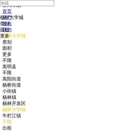
全局导航
首页
杨林大学城
房产
类别
发布
面积
我的
更多
杨林大学城
类别
面积
更多
不限
嵩明县
不限
嵩阳街道
杨桥街道
小街镇
杨林镇
杨林开发区
杨林大学城
牛栏江镇
不限
出租