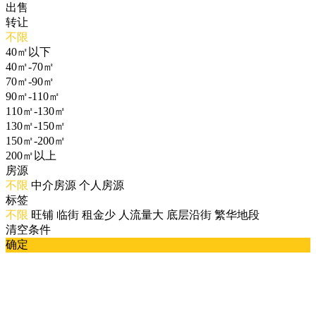
出售
转让
不限
40㎡以下
40㎡-70㎡
70㎡-90㎡
90㎡-110㎡
110㎡-130㎡
130㎡-150㎡
150㎡-200㎡
200㎡以上
房源
不限
中介房源
个人房源
标签
不限
旺铺
临街
租金少
人流量大
底层沿街
繁华地段
清空条件
确定