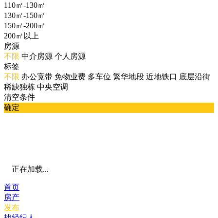
110㎡-130㎡
130㎡-150㎡
150㎡-200㎡
200㎡以上
房源
不限
中介房源
个人房源
标签
不限
办公宽带
免物业费
多车位
繁华地段
近地铁口
底层沿街
稀缺独栋
中央空调
清空条件
确定
正在加载...
首页
房产
发布
找经纪人