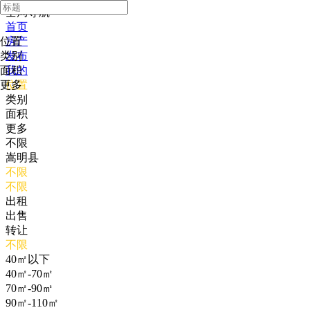
全局导航
首页
位置
房产
类别
发布
面积
我的
更多
位置
类别
面积
更多
不限
嵩明县
不限
不限
出租
出售
转让
不限
40㎡以下
40㎡-70㎡
70㎡-90㎡
90㎡-110㎡