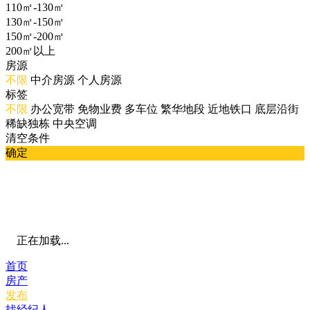
110㎡-130㎡
130㎡-150㎡
150㎡-200㎡
200㎡以上
房源
不限
中介房源
个人房源
标签
不限
办公宽带
免物业费
多车位
繁华地段
近地铁口
底层沿街
稀缺独栋
中央空调
清空条件
确定
正在加载...
首页
房产
发布
找经纪人