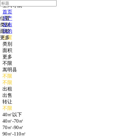
全局导航
首页
位置
房产
类别
发布
面积
我的
更多
位置
类别
面积
更多
不限
嵩明县
不限
不限
出租
出售
转让
不限
40㎡以下
40㎡-70㎡
70㎡-90㎡
90㎡-110㎡