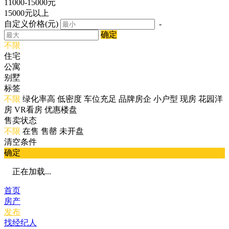
11000-15000元
15000元以上
自定义价格(元)
-
确定
不限
住宅
公寓
别墅
标签
不限
绿化率高
低密度
车位充足
品牌房企
小户型
现房
花园洋
房
VR看房
优惠楼盘
售卖状态
不限
在售
售罄
未开盘
清空条件
确定
正在加载...
首页
房产
发布
找经纪人