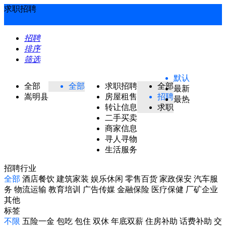
求职招聘
招聘
排序
筛选
默认
全部
全部
求职招聘
全部
最新
嵩明县
房屋租售
招聘
最热
转让信息
求职
二手买卖
商家信息
寻人寻物
生活服务
招聘行业
全部
酒店餐饮
建筑家装
娱乐休闲
零售百货
家政保安
汽车服
务
物流运输
教育培训
广告传媒
金融保险
医疗保健
厂矿企业
其他
标签
不限
五险一金
包吃
包住
双休
年底双薪
住房补助
话费补助
交