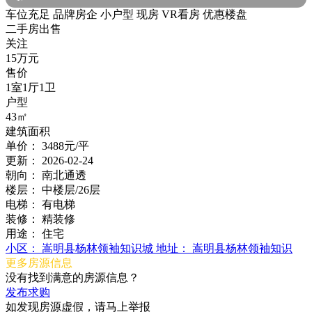
车位充足
品牌房企
小户型
现房
VR看房
优惠楼盘
二手房出售
关注
15万元
售价
1室1厅1卫
户型
43㎡
建筑面积
单价：
3488元/平
更新：
2026-02-24
朝向：
南北通透
楼层：
中楼层/26层
电梯：
有电梯
装修：
精装修
用途：
住宅
小区：
嵩明县杨林领袖知识城
地址：
嵩明县杨林领袖知识
更多房源信息
没有找到满意的房源信息？
发布求购
如发现房源虚假，请马上举报