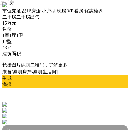
二手房
车位充足
品牌房企
小户型
现房
VR看房
优惠楼盘
二手房
二手房出售
15万元
售价
1室1厅1卫
户型
43㎡
建筑面积
长按图片识别二维码，了解更多
来自[嵩明房产-嵩明生活网]
生成
海报
1
/