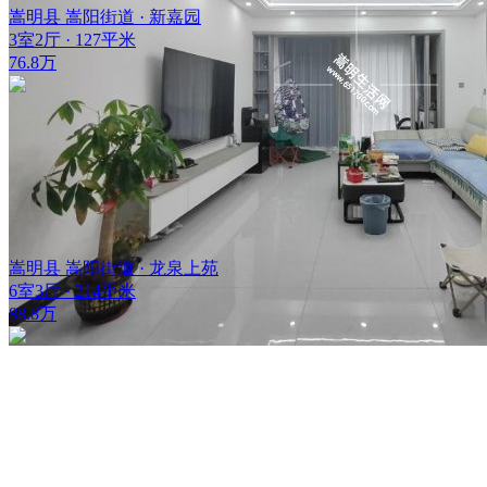
嵩明县 嵩阳街道 · 新嘉园
3室2厅 · 127平米
76.8万
嵩明县 嵩阳街道 · 龙泉上苑
6室3厅 · 214平米
88.8万