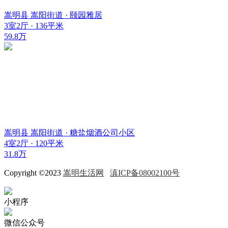
嵩明县 嵩阳街道 · 颐园雅居
3室2厅 · 136平米
59.8万
嵩明县 嵩阳街道 · 糖盐烟酒公司小区
4室2厅 · 120平米
31.8万
Copyright ©2023
嵩明生活网
滇ICP备08002100号
小程序
微信公众号