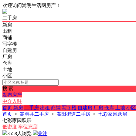
欢迎访问嵩明生活网房产！
二手房
新房
出租
商铺
写字楼
自建房
厂房
仓库
土地
小区
搜 索
发布房产
中介入驻
首页
新房
二手房
出租
商铺
写字楼
自建房
厂房
仓库
土地
小区
首页
>
嵩明县二手房
>
嵩阳街道二手房
>
七彩家园跃层
七彩家园跃层
低密度
车位充足
3558人浏览
关注