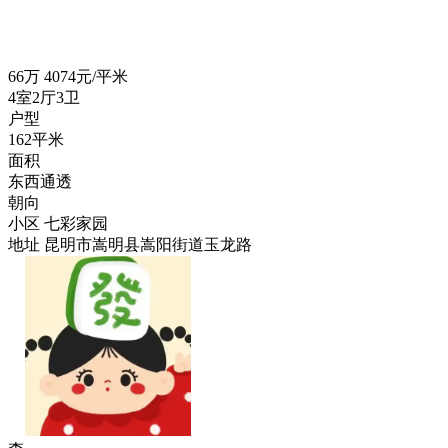
66
万
4074元/平米
4室2厅3卫
户型
162平米
面积
东西通透
朝向
小区
七彩家园
地址
昆明市嵩明县嵩阳街道玉龙路