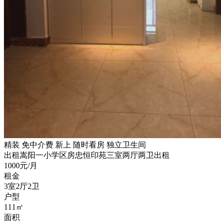
精装
免中介费
新上
随时看房
独立卫生间
出租
嵩阳一小学区房忠恒印苑三室两厅两卫出租
1000元/月
租金
3室2厅2卫
户型
111㎡
面积