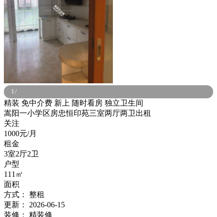
1
/
精装
免中介费
新上
随时看房
独立卫生间
嵩阳一小学区房忠恒印苑三室两厅两卫出租
关注
1000元/月
租金
3室2厅2卫
户型
111㎡
面积
方式：
整租
更新：
2026-06-15
装修：
精装修