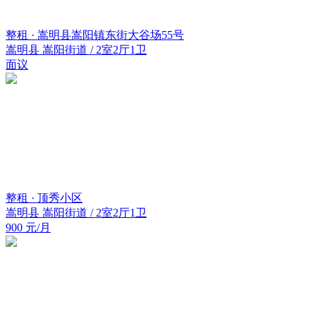
整租 · 嵩明县嵩阳镇东街大谷场55号
嵩明县 嵩阳街道 / 2室2厅1卫
面议
整租 · 顶秀小区
嵩明县 嵩阳街道 / 2室2厅1卫
900 元/月