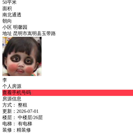
50平米
面积
南北通透
朝向
小区
明馨园
地址
昆明市嵩明县玉带路
李
个人房源
查看手机号码
房源信息
方式：
整租
更新：
2026-07-01
楼层：
中楼层/26层
电梯：
有电梯
装修：
精装修