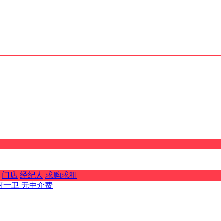
门店
经纪人
求购求租
厨一卫 无中介费