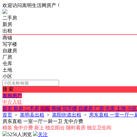
欢迎访问嵩明生活网房产！
二手房
新房
出租
商铺
写字楼
自建房
厂房
仓库
土地
小区
搜 索
发布房产
中介入驻
首页
新房
二手房
出租
商铺
写字楼
自建房
厂房
仓库
土地
小区
首页
>
嵩明县出租
>
嵩阳街道出租
>
房东直租 一室一厅一
房东直租 一室一厅一厨一卫 无中介费
精装
免中介费
新上
独立阳台
随时看房
独立卫生间
5256人浏览
关注