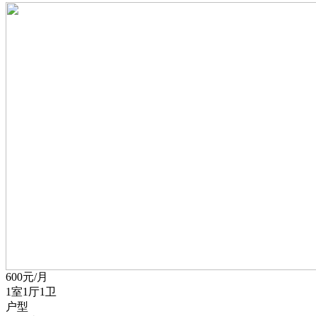
600
元/月
1室1厅1卫
户型