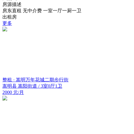
房源描述
房东直租 无中介费 一室一厅一厨一卫
出租房
更多
整租 · 嵩明万年花城二期步行街
嵩明县 嵩阳街道 / 3室0厅1卫
2000 元/月