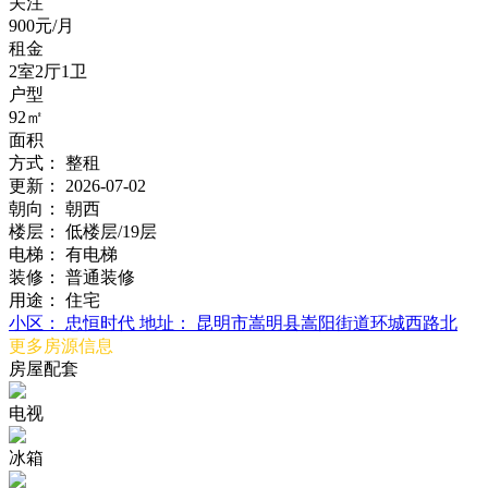
关注
900元/月
租金
2室2厅1卫
户型
92㎡
面积
方式：
整租
更新：
2026-07-02
朝向：
朝西
楼层：
低楼层/19层
电梯：
有电梯
装修：
普通装修
用途：
住宅
小区：
忠恒时代
地址：
昆明市嵩明县嵩阳街道环城西路北
更多房源信息
房屋配套
电视
冰箱