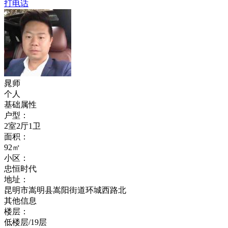
打电话
晁师
个人
基础属性
户型：
2室2厅1卫
面积：
92㎡
小区：
忠恒时代
地址：
昆明市嵩明县嵩阳街道环城西路北
其他信息
楼层：
低楼层/19层