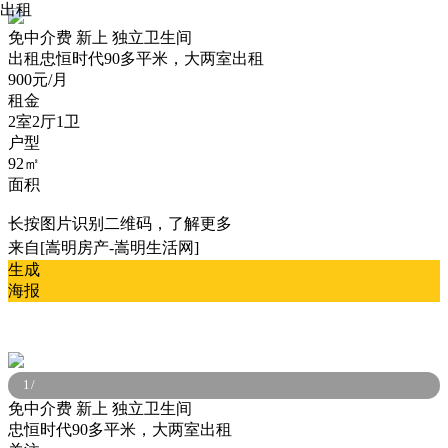
出租
免中介费
新上
独立卫生间
出租
忠恒时代90多平米，大两室出租
900元/月
租金
2室2厅1卫
户型
92㎡
面积
长按图片识别二维码，了解更多
来自[嵩明房产-嵩明生活网]
生成
海报
1
/
免中介费
新上
独立卫生间
忠恒时代90多平米，大两室出租