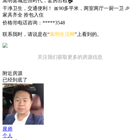
嵩明县城忠恒时代，套房出租🏠
干净卫生，交通便利！ 🎀90多平米，两室两厅一厨一卫 🎉
家具齐全 拎包入住
价格🉑️电话咨询：*****3548
联系我时，请说是在“
嵩明生活网
”上看到的。
关注我们获取更多的房源信息
附近房源
已经到底了
晁师
个人