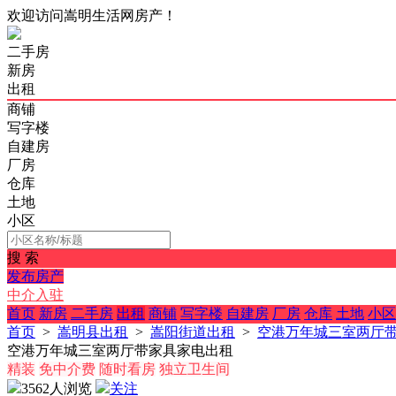
欢迎访问嵩明生活网房产！
二手房
新房
出租
商铺
写字楼
自建房
厂房
仓库
土地
小区
搜 索
发布房产
中介入驻
首页
新房
二手房
出租
商铺
写字楼
自建房
厂房
仓库
土地
小区
首页
>
嵩明县出租
>
嵩阳街道出租
>
空港万年城三室两厅
空港万年城三室两厅带家具家电出租
精装
免中介费
随时看房
独立卫生间
3562人浏览
关注