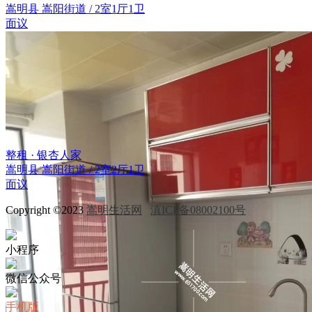
嵩明县 嵩阳街道 / 2室1厅1卫
面议
整租 · 银杏人家
嵩明县 嵩阳街道 / 2室2厅1卫
面议
Copyright ©2023
嵩明生活网
滇ICP备08002100号
小程序
微信公众号
手机版