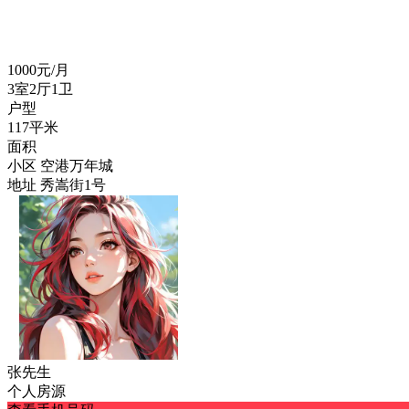
1000
元/月
3室2厅1卫
户型
117平米
面积
小区
空港万年城
地址
秀嵩街1号
张先生
个人房源