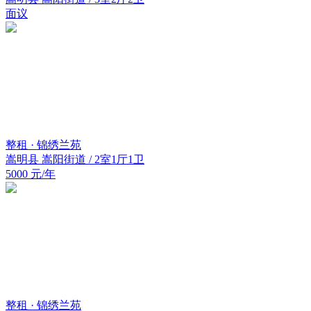
面议
整租 · 锦绣兰苑
嵩明县 嵩阳街道 / 2室1厅1卫
5000 元/年
整租 · 锦绣兰苑