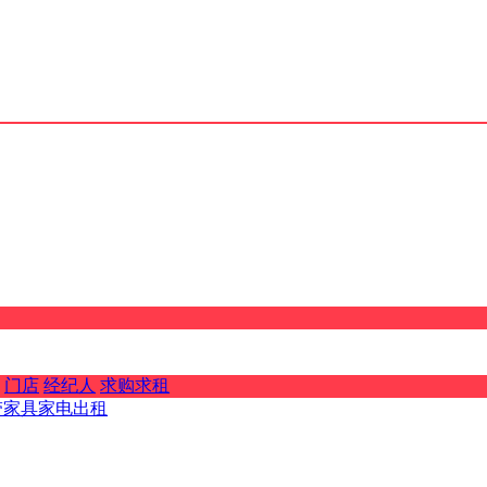
门店
经纪人
求购求租
带家具家电出租