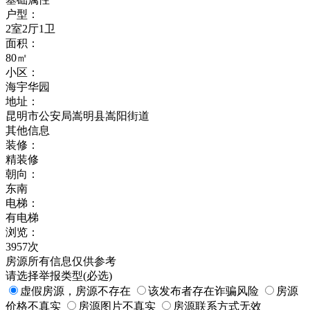
户型：
2室2厅1卫
面积：
80㎡
小区：
海宇华园
地址：
昆明市公安局嵩明县嵩阳街道
其他信息
装修：
精装修
朝向：
东南
电梯：
有电梯
浏览：
3957次
房源所有信息仅供参考
请选择举报类型(必选)
虚假房源，房源不存在
该发布者存在诈骗风险
房源
价格不真实
房源图片不真实
房源联系方式无效