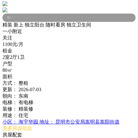
1
/
精装
新上
独立阳台
随时看房
独立卫生间
一小附近
关注
1100元/月
租金
2室2厅1卫
户型
80㎡
面积
方式：
整租
更新：
2026-07-03
朝向：
东南
电梯：
有电梯
装修：
精装修
用途：
住宅
小区：
海宇华园
地址：
昆明市公安局嵩明县嵩阳街道
更多房源信息
房屋配套