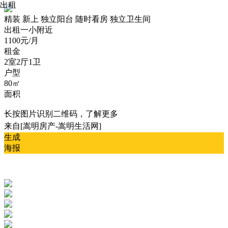
出租
精装
新上
独立阳台
随时看房
独立卫生间
出租
一小附近
1100元/月
租金
2室2厅1卫
户型
80㎡
面积
长按图片识别二维码，了解更多
来自[嵩明房产-嵩明生活网]
生成
海报