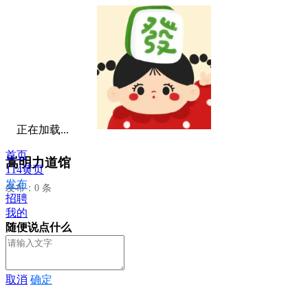
正在加载...
首页
嵩明力道馆
114黄页
发布
发布：0 条
招聘
我的
随便说点什么
取消
确定