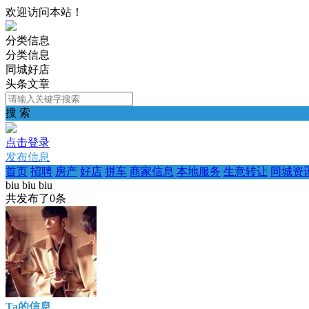
欢迎访问本站！
分类信息
分类信息
同城好店
头条文章
搜 索
点击登录
发布信息
首页
招聘
房产
好店
拼车
商家信息
本地服务
生意转让
同城资
biu biu biu
共发布了
0
条
Ta的信息