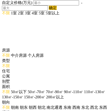
自定义价格(万元)
-
确定
不限
1室
2室
3室
4室
5室
5室以上
房源
不限
中介房源
个人房源
类型
不限
住宅
公寓
别墅
面积
不限
50㎡以下
50㎡-70㎡
70㎡-90㎡
90㎡-110㎡
110㎡-130㎡
130㎡-150㎡
150㎡-200㎡
200㎡以上
朝向
不限
朝南
朝东
朝西
朝北
南北通透
东南
西南
东北
西北
东西