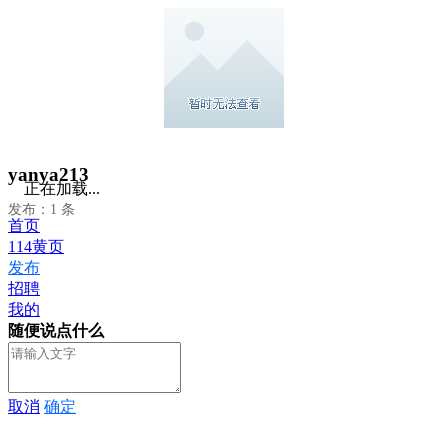
yanya213
正在加载...
发布：1 条
首页
114黄页
发布
招聘
我的
随便说点什么
取消
确定