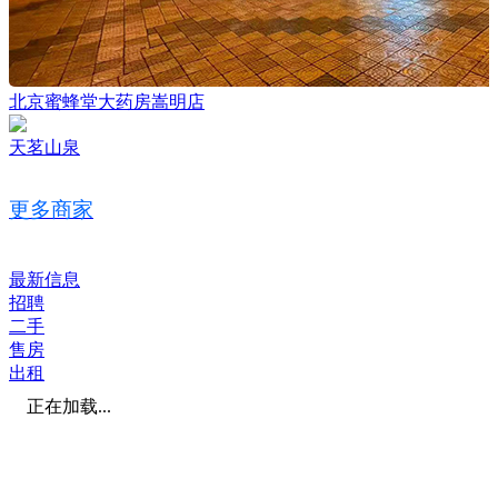
北京蜜蜂堂大药房嵩明店
天茗山泉
更多商家
最新信息
招聘
二手
售房
出租
正在加载...