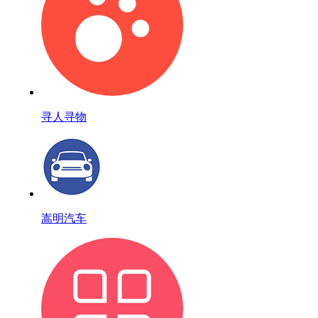
寻人寻物
嵩明汽车