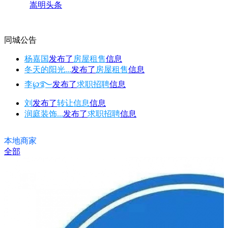
嵩明头条
同城公告
杨嘉国
发布了
房屋租售
信息
冬天的阳光...
发布了
房屋租售
信息
李℘࿐
发布了
求职招聘
信息
刘
发布了
转让信息
信息
润庭装饰...
发布了
求职招聘
信息
本地商家
全部