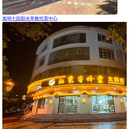
嵩明七田阳光早教托育中心