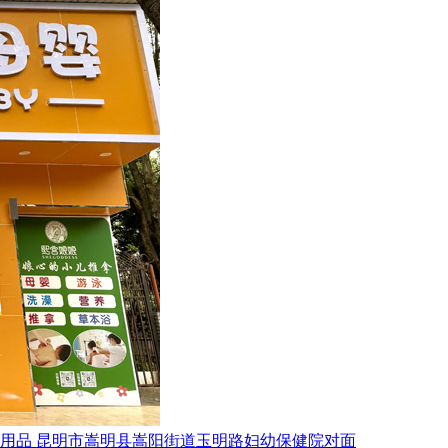
用品
昆明市嵩明县嵩阳街道玉明路妇幼保健院对面