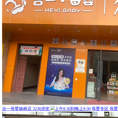
合一母婴杨林店
3236浏览
上午8.30到晚上9.30
母婴专区
母婴