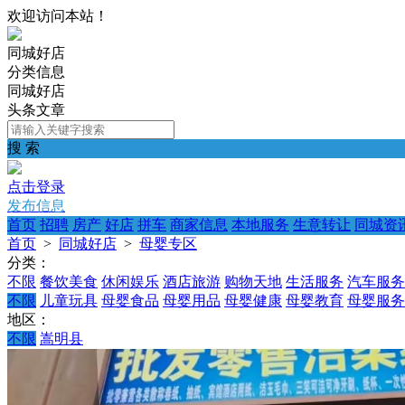
欢迎访问本站！
同城好店
分类信息
同城好店
头条文章
搜 索
点击登录
发布信息
首页
招聘
房产
好店
拼车
商家信息
本地服务
生意转让
同城资
首页
>
同城好店
>
母婴专区
分类：
不限
餐饮美食
休闲娱乐
酒店旅游
购物天地
生活服务
汽车服务
不限
儿童玩具
母婴食品
母婴用品
母婴健康
母婴教育
母婴服务
地区：
不限
嵩明县