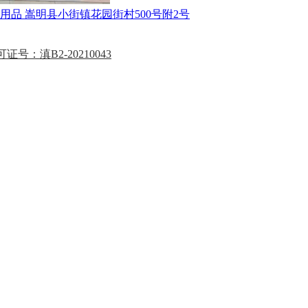
用品
嵩明县小街镇花园街村500号附2号
证号：滇B2-20210043