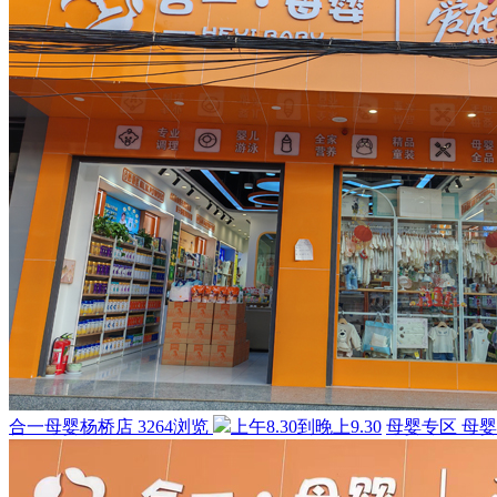
合一母婴杨桥店
3264浏览
上午8.30到晚上9.30
母婴专区
母婴