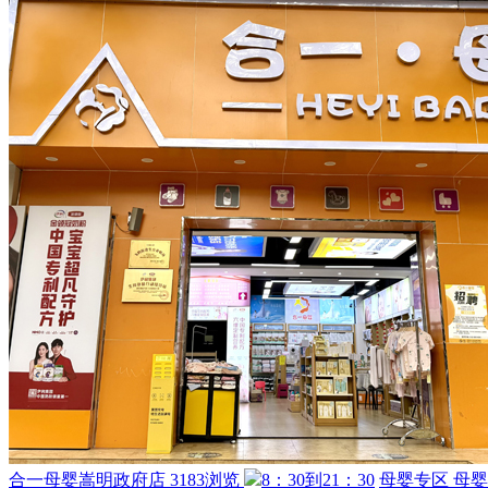
合一母婴嵩明政府店
3183浏览
8：30到21：30
母婴专区
母婴