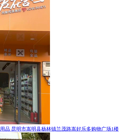
用品
昆明市嵩明县杨林镇兰茂路嵩好乐多购物广场1楼