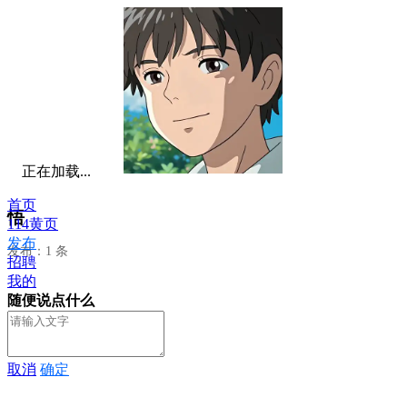
正在加载...
首页
悟
114黄页
发布
发布：1 条
招聘
我的
随便说点什么
取消
确定