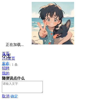
正在加载...
首页
小王
114黄页
发布
发布：1 条
招聘
我的
随便说点什么
取消
确定