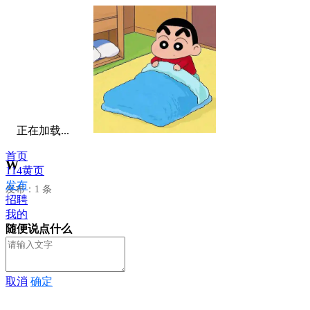
正在加载...
首页
W
114黄页
发布
发布：1 条
招聘
我的
随便说点什么
取消
确定