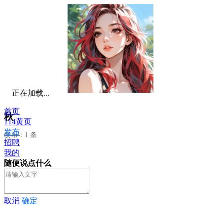
正在加载...
首页
秋
114黄页
发布
发布：1 条
招聘
我的
随便说点什么
取消
确定