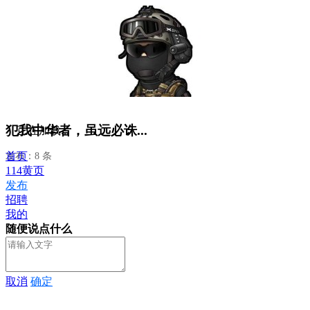
犯我中华者，虽远必诛...
正在加载...
首页
发布：8 条
114黄页
发布
招聘
我的
随便说点什么
取消
确定