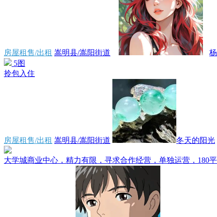
房屋租售/出租
嵩明县/嵩阳街道
杨
5图
拎包入住
房屋租售/出租
嵩明县/嵩阳街道
冬天的阳光
大学城商业中心，精力有限，寻求合作经营，单独运营，180平方