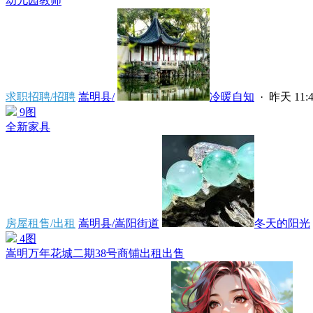
幼儿园教师
求职招聘/招聘
嵩明县/
冷暖自知
·
昨天 11:4
9图
全新家具
房屋租售/出租
嵩明县/嵩阳街道
冬天的阳光
4图
嵩明万年花城二期38号商铺出租出售