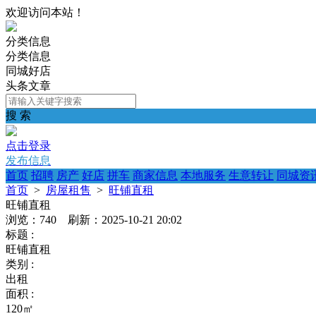
欢迎访问本站！
分类信息
分类信息
同城好店
头条文章
搜 索
点击登录
发布信息
首页
招聘
房产
好店
拼车
商家信息
本地服务
生意转让
同城资
首页
>
房屋租售
>
旺铺直租
旺铺直租
浏览：740 刷新：2025-10-21 20:02
标题 :
旺铺直租
类别 :
出租
面积 :
120㎡