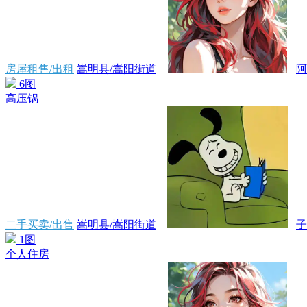
房屋租售/出租
嵩明县/嵩阳街道
阿
6图
高压锅
二手买卖/出售
嵩明县/嵩阳街道
子
1图
个人住房