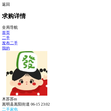
返回
求购详情
全局导航
首页
二手
发布二手
我的
木苏苏m
嵩明县嵩阳街道
06-15 23:02
二手家电