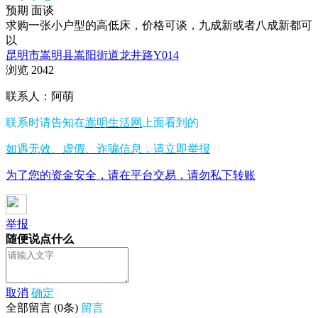
预期
面谈
求购一张小户型的高低床，价格可谈，九成新或者八成新都可
以
昆明市嵩明县嵩阳街道龙井路Y014
浏览
2042
联系人：阿萌
联系时请告知在
嵩明生活网
上面看到的
如遇无效、虚假、诈骗信息，请立即举报
为了您的资金安全，请在平台交易，请勿私下转账
举报
随便说点什么
取消
确定
全部留言
(
0
条)
留言