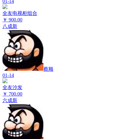
01-14
全友电视柜组合
￥
900.00
八成新
蔡顺
01-14
全友沙发
￥
700.00
六成新