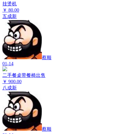
挂烫机
￥
80.00
五成新
蔡顺
01-14
二手餐桌带餐椅出售
￥
900.00
八成新
蔡顺