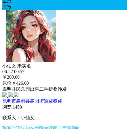
生成
海报
小仙女
未实名
06-27 00:57
￥
200.00
原价￥426.00
嵩明县民乐园出售二手折叠沙发
昆明市嵩明县嵩阳街道迎春路
浏览
1450
联系人：小仙女
联系时请告知在
嵩明生活网
上面看到的