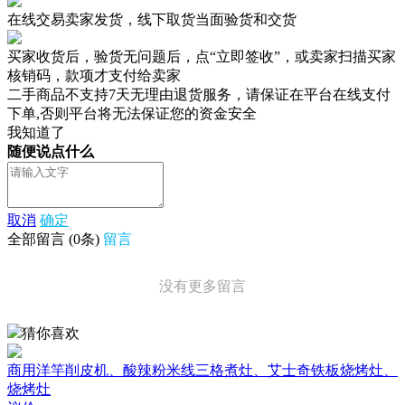
在线交易卖家发货，线下取货当面验货和交货
买家收货后，验货无问题后，点“立即签收”，或卖家扫描买家
核销码，款项才支付给卖家
二手商品不支持7天无理由退货服务，请保证在平台在线支付
下单,否则平台将无法保证您的资金安全
我知道了
随便说点什么
取消
确定
全部留言
(
0
条)
留言
没有更多留言
猜你喜欢
商用洋竽削皮机、酸辣粉米线三格煮灶、艾士奇铁板烧烤灶、
烧烤灶