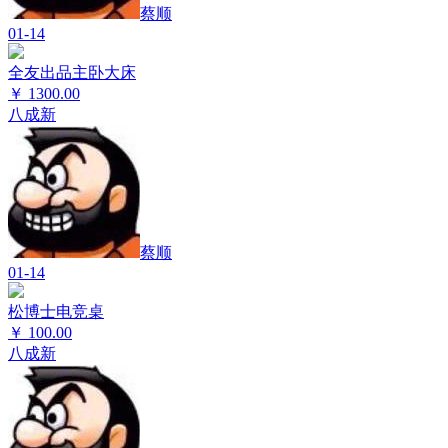
蔡顺
01-14
全友出品主卧大床
￥
1300.00
八成新
蔡顺
01-14
松博士电竞桌
￥
100.00
八成新