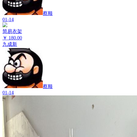
蔡顺
01-14
简易衣架
￥
180.00
九成新
蔡顺
01-14