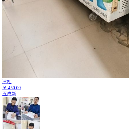
冰柜
￥
450.00
五成新