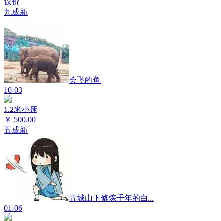
议价
九成新
会飞的鱼
10-03
1.2米小床
￥
500.00
五成新
青城山下修炼千年的白...
01-06