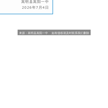
嵩明县嵩阳一中
2026年7月4日
  来源：嵩明县嵩阳一中     如有侵权请及时联系我们删除  