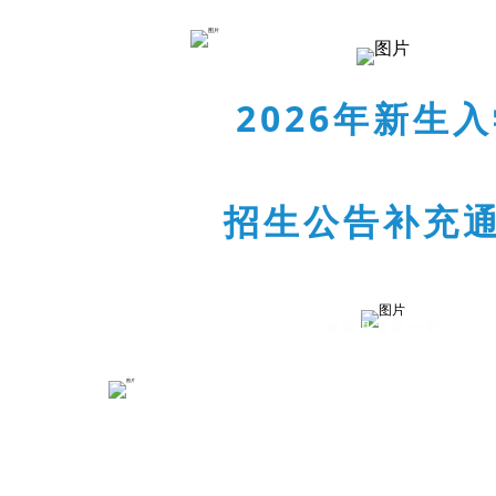
2026年新生
招生公告补充
嵩明县嵩阳一中