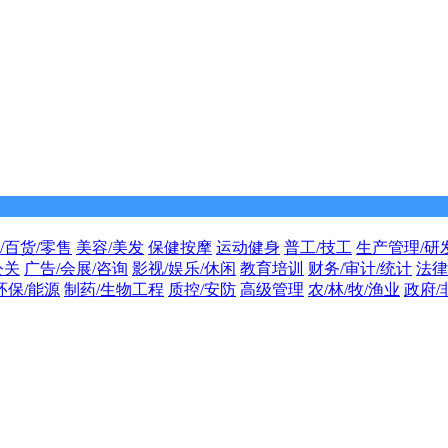
/百货/零售
美容/美发
保健按摩
运动健身
普工/技工
生产管理/研
公关
广告/会展/咨询
影视/娱乐/休闲
教育培训
财务/审计/统计
法律
环保/能源
制药/生物工程
质控/安防
高级管理
农/林/牧/渔业
政府/