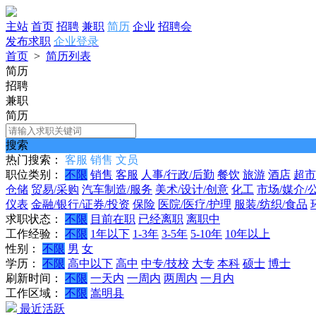
主站
首页
招聘
兼职
简历
企业
招聘会
发布求职
企业登录
首页
>
简历列表
简历
招聘
兼职
简历
搜索
热门搜索：
客服
销售
文员
职位类别：
不限
销售
客服
人事/行政/后勤
餐饮
旅游
酒店
超市
仓储
贸易/采购
汽车制造/服务
美术/设计/创意
化工
市场/媒介/
仪表
金融/银行/证券/投资
保险
医院/医疗/护理
服装/纺织/食品
求职状态：
不限
目前在职
已经离职
离职中
工作经验：
不限
1年以下
1-3年
3-5年
5-10年
10年以上
性别：
不限
男
女
学历：
不限
高中以下
高中
中专/技校
大专
本科
硕士
博士
刷新时间：
不限
一天内
一周内
两周内
一月内
工作区域：
不限
嵩明县
最近活跃