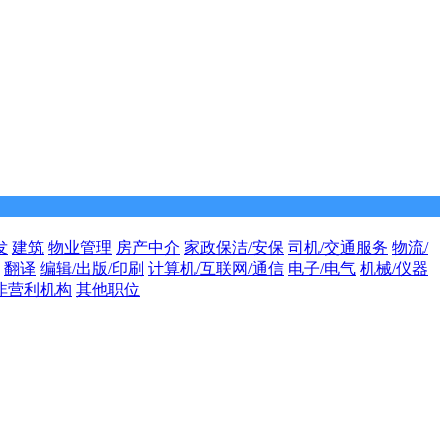
发
建筑
物业管理
房产中介
家政保洁/安保
司机/交通服务
物流/
翻译
编辑/出版/印刷
计算机/互联网/通信
电子/电气
机械/仪器
非营利机构
其他职位