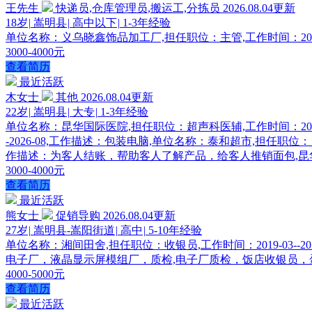
王先生
快递员,仓库管理员,搬运工,分拣员
2026.08.04更新
18岁
|
嵩明县
|
高中以下
|
1-3年经验
单位名称：义乌晓鑫饰品加工厂,担任职位：主管,工作时间：2025-06-
3000-4000元
查看简历
最近活跃
木女士
其他
2026.08.04更新
22岁
|
嵩明县
|
大专
|
1-3年经验
单位名称：昆华国际医院,担任职位：超声科医辅,工作时间：2025-
-2026-08,工作描述：包装电脑,单位名称：泰和超市,担任职位：员工,
作描述：为客人结账，帮助客人了解产品，给客人推销面包,昆华
3000-4000元
查看简历
最近活跃
熊女士
促销导购
2026.08.04更新
27岁
|
嵩明县-嵩阳街道
|
高中
|
5-10年经验
单位名称：湘间田舍,担任职位：收银员,工作时间：2019-03--20
电子厂，液晶显示屏模组厂，质检,电子厂质检，饭店收银员，
4000-5000元
查看简历
最近活跃