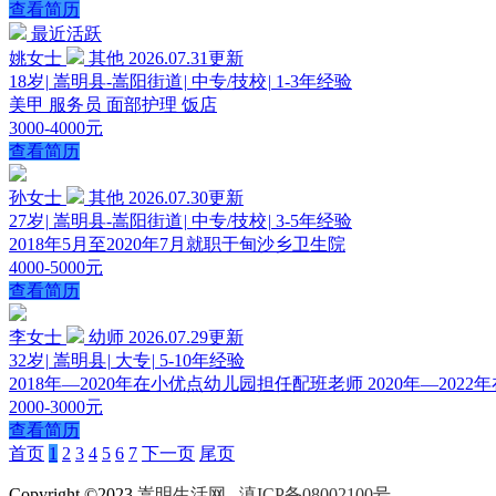
查看简历
最近活跃
姚女士
其他
2026.07.31更新
18岁
|
嵩明县-嵩阳街道
|
中专/技校
|
1-3年经验
美甲 服务员 面部护理 饭店
3000-4000元
查看简历
孙女士
其他
2026.07.30更新
27岁
|
嵩明县-嵩阳街道
|
中专/技校
|
3-5年经验
2018年5月至2020年7月就职于甸沙乡卫生院
4000-5000元
查看简历
李女士
幼师
2026.07.29更新
32岁
|
嵩明县
|
大专
|
5-10年经验
2018年—2020年在小优点幼儿园担任配班老师 2020年—2
2000-3000元
查看简历
首页
1
2
3
4
5
6
7
下一页
尾页
Copyright ©2023
嵩明生活网
滇ICP备08002100号