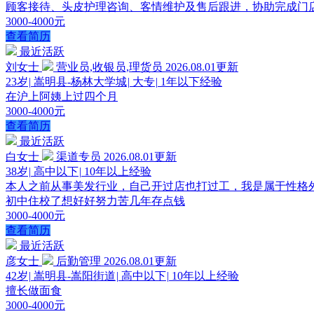
顾客接待、头皮护理咨询、客情维护及售后跟进，协助完成门
3000-4000元
查看简历
最近活跃
刘女士
营业员,收银员,理货员
2026.08.01更新
23岁
|
嵩明县-杨林大学城
|
大专
|
1年以下经验
在沪上阿姨上过四个月
3000-4000元
查看简历
最近活跃
白女士
渠道专员
2026.08.01更新
38岁
|
高中以下
|
10年以上经验
本人之前从事美发行业，自己开过店也打过工，我是属于性格外
初中住校了想好好努力苦几年存点钱
3000-4000元
查看简历
最近活跃
彦女士
后勤管理
2026.08.01更新
42岁
|
嵩明县-嵩阳街道
|
高中以下
|
10年以上经验
擅长做面食
3000-4000元