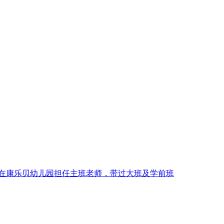
022年在康乐贝幼儿园担任主班老师，带过大班及学前班