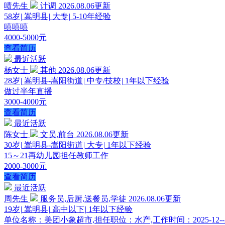
啧先生
计调
2026.08.06更新
58岁
|
嵩明县
|
大专
|
5-10年经验
嘻嘻嘻
4000-5000元
查看简历
最近活跃
杨女士
其他
2026.08.06更新
28岁
|
嵩明县-嵩阳街道
|
中专/技校
|
1年以下经验
做过半年直播
3000-4000元
查看简历
最近活跃
陈女士
文员,前台
2026.08.06更新
30岁
|
嵩明县-嵩阳街道
|
大专
|
1年以下经验
15～21再幼儿园担任教师工作
2000-3000元
查看简历
最近活跃
周先生
服务员,后厨,送餐员,学徒
2026.08.06更新
19岁
|
嵩明县
|
高中以下
|
1年以下经验
单位名称：美团小象超市,担任职位：水产,工作时间：2025-12--