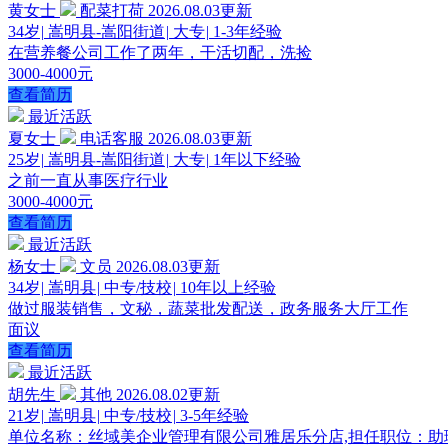
黄女士
配菜打荷
2026.08.03更新
34岁
|
嵩明县-嵩阳街道
|
大专
|
1-3年经验
在营养餐公司工作了两年，干活切配，洗捡
3000-4000元
查看简历
最近活跃
夏女士
电话客服
2026.08.03更新
25岁
|
嵩明县-嵩阳街道
|
大专
|
1年以下经验
之前一直从事医疗行业
3000-4000元
查看简历
最近活跃
杨女士
文员
2026.08.03更新
34岁
|
嵩明县
|
中专/技校
|
10年以上经验
做过服装销售，文秘，蔬菜批发配送，政务服务大厅工作
面议
查看简历
最近活跃
胡先生
其他
2026.08.02更新
21岁
|
嵩明县
|
中专/技校
|
3-5年经验
单位名称：丝域美企业管理有限公司雅居乐分店,担任职位：助理店长