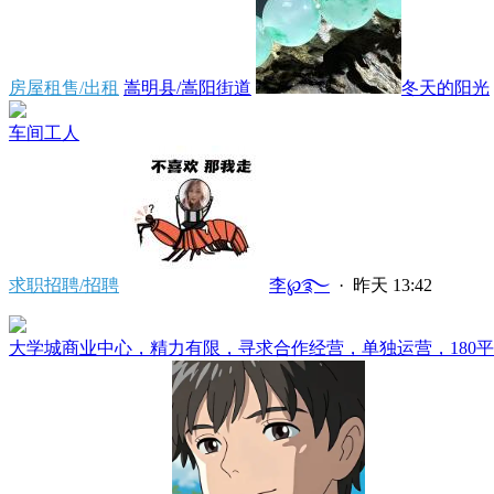
房屋租售/出租
嵩明县/嵩阳街道
冬天的阳光
车间工人
求职招聘/招聘
李℘࿐
·
昨天 13:42
大学城商业中心，精力有限，寻求合作经营，单独运营，180平方