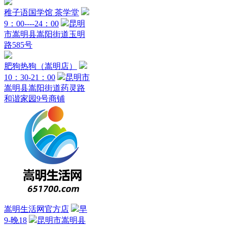
稚子语国学馆 茶学堂
9：00----24：00
昆明
市嵩明县嵩阳街道玉明
路585号
肥狗热狗（嵩明店）
10：30-21：00
昆明市
嵩明县嵩阳街道药灵路
和谐家园9号商铺
嵩明生活网官方店
早
9-晚18
昆明市嵩明县