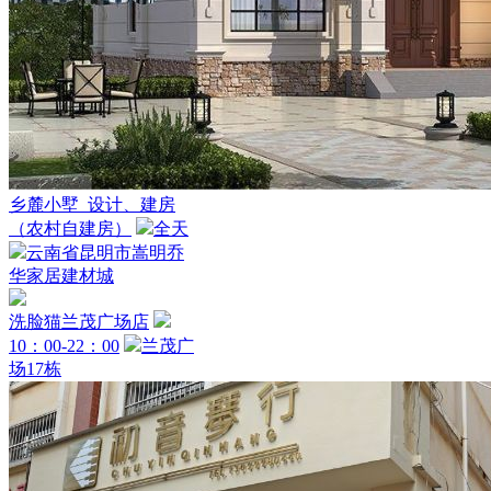
乡麓小墅_设计、建房
（农村自建房）
全天
云南省昆明市嵩明乔
华家居建材城
洗脸猫兰茂广场店
10：00-22：00
兰茂广
场17栋