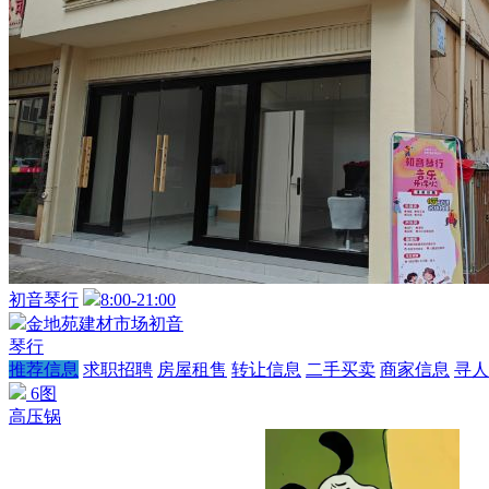
初音琴行
8:00-21:00
金地苑建材市场初音
琴行
推荐信息
求职招聘
房屋租售
转让信息
二手买卖
商家信息
寻人
6图
高压锅