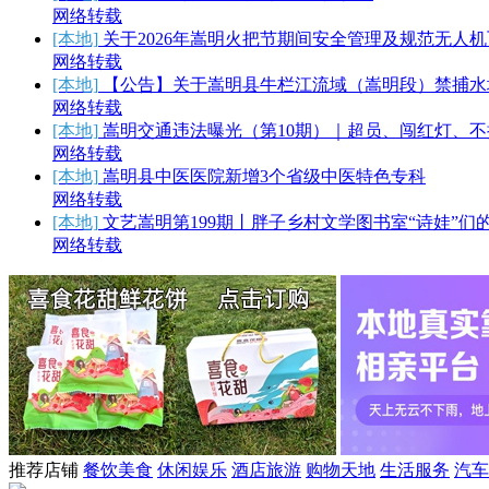
网络转载
[本地]
关于2026年嵩明火把节期间安全管理及规范无人
网络转载
[本地]
【公告】关于嵩明县牛栏江流域（嵩明段）禁捕水
网络转载
[本地]
嵩明交通违法曝光（第10期）｜超员、闯红灯、
网络转载
[本地]
嵩明县中医医院新增3个省级中医特色专科
网络转载
[本地]
文艺嵩明第199期丨胖子乡村文学图书室“诗娃”们
网络转载
推荐店铺
餐饮美食
休闲娱乐
酒店旅游
购物天地
生活服务
汽车