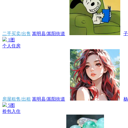
二手买卖/出售
嵩明县/嵩阳街道
子
1图
个人住房
房屋租售/出租
嵩明县/嵩阳街道
杨
5图
拎包入住