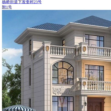
杨桥街道下发奎村23号
附1号