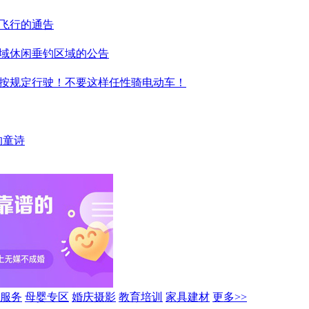
机飞行的通告
域休闲垂钓区域的公告
不按规定行驶！不要这样任性骑电动车！
的童诗
服务
母婴专区
婚庆摄影
教育培训
家具建材
更多>>