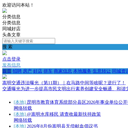
欢迎访问本站！
分类信息
分类信息
同城好店
头条文章
搜 索
点击登录
发布信息
首页
招聘
房产
好店
拼车
商家信息
本地服务
生意转让
同城资
嵩明交通违法曝光（第11期）｜在马路中间等啥呢？逆行了！
交通曝光为进一步提高市民文明出行素养创建安全畅通、和谐文
[本地]
昆明市教育体育系统部分县区2026年事业单位公
网络转载
[本地]
@嵩明水库移民 请查收最新扶持政策
网络转载
[本地]
2026年8月份嵩明县无偿献血倡议书