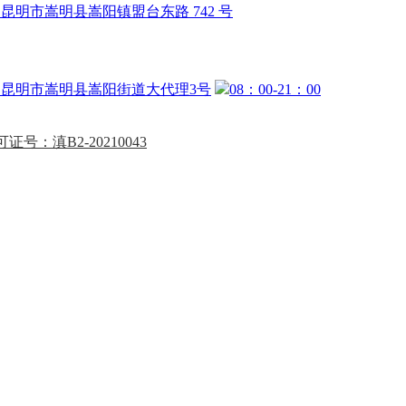
昆明市嵩明县嵩阳镇盟台东路 742 号
昆明市嵩明县嵩阳街道大代理3号
08：00-21：00
证号：滇B2-20210043