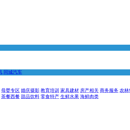
讯
同城汽车
母婴专区
婚庆摄影
教育培训
家具建材
房产相关
商务服务
农林
茶餐西餐
甜品饮料
零食特产
生鲜水果
海鲜肉类