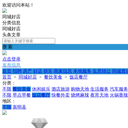
欢迎访问本站！
同城好店
分类信息
同城好店
头条文章
搜 索
点击登录
发布信息
首页
招聘
房产
好店
拼车
商家信息
本地服务
生意转让
同城资
首页
>
同城好店
>
餐饮美食
>
饭店餐厅
分类：
不限
餐饮美食
休闲娱乐
酒店旅游
购物天地
生活服务
汽车服务
不限
早点早餐
饭店餐厅
快餐外卖
烧烤麻辣
夜宵天地
火锅香辣
地区：
不限
嵩明县