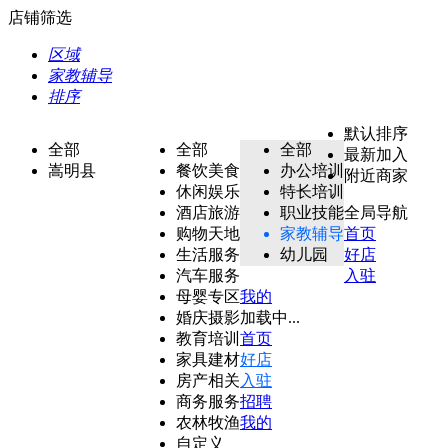
店铺筛选
区域
家教辅导
排序
默认排序
全部
全部
全部
最新加入
嵩明县
餐饮美食
办公培训
附近商家
休闲娱乐
特长培训
酒店旅游
职业技能
全局导航
购物天地
家教辅导
首页
生活服务
幼儿园
好店
汽车服务
入驻
母婴专区
我的
婚庆摄影
加载中...
教育培训
首页
家具建材
好店
房产相关
入驻
商务服务
招聘
农林牧渔
我的
自定义