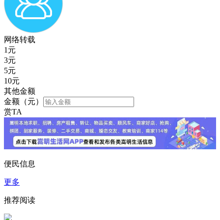
网络转载
1
元
3
元
5
元
10
元
其他金额
金额（元）
赏TA
便民信息
更多
推荐阅读