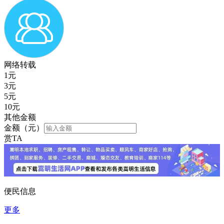
网络转载
1
元
3
元
5
元
10
元
其他金额
金额（元）
赏TA
便民信息
更多