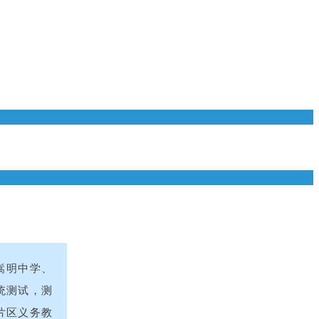
嵩明中学、
系统测试，测
片区义务教