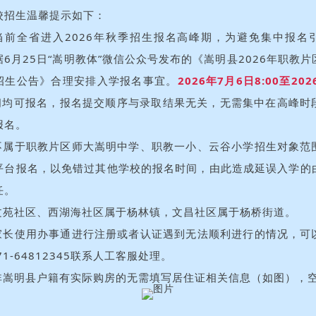
校招生温馨提示如下：
当前全省进入2026年秋季招生报名高峰期，为避免集中报名
6月25日“嵩明教体”微信公众号发布的《嵩明县2026年职教
招生公告》合理安排入学报名事宜。
2026年7月6日8:00至20
间均可报名，报名提交顺序与录取结果无关，无需集中在高峰时
报名。
不属于职教片区师大嵩明中学、职教一小、云谷小学招生对象范
平台报名，以免错过其他学校的报名时间，由此造成延误入学的
任。
文苑社区、西湖海社区属于杨林镇，文昌社区属于杨桥街道。
家长使用办事通进行注册或者认证遇到无法顺利进行的情况，可
71-64812345联系人工客服处理。
非嵩明县户籍有实际购房的无需填写居住证相关信息（如图），