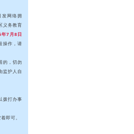
引发网络拥
片区义务教育
26年7月8日
段操作，请
围的，切勿
由监护人自
以拨打办事
空着即可。