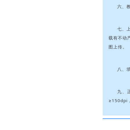
六、
七、
载有不动
图上传。
八、
九、
≥150d