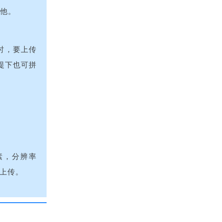
其他。
时，要上传
提下也可拼
素，分辨率
照上传。