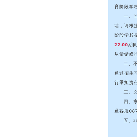
育阶段学
一、
堵，请根据
阶段学校
22:00
期
尽量错峰
二、
通过招生
行承担责
三、
四、
通客服08
五、