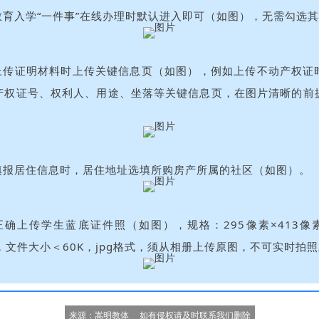
教育入学“一件事”在线办理时默认进入即可（如图），无需勾选
上传证明材料时上传关键信息页（如图），例如上传不动产权证
产权证号、权利人、用途、坐落等关键信息页，在图片清晰的前
填报居住信息时，居住地址选填所购房产所属的社区（如图）。
正确上传学生蓝底证件照（如图），规格：295像素×413像
pi，文件大小＜60K，jpg格式，须从相册上传原图，不可实时拍
  来源：嵩明教体     如有侵权请及时联系我们删除  