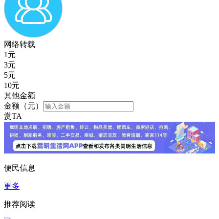
网络转载
1
元
3
元
5
元
10
元
其他金额
金额（元）
赏TA
便民信息
更多
推荐阅读