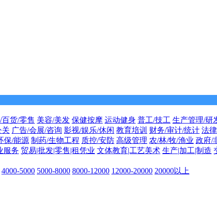
/百货/零售
美容/美发
保健按摩
运动健身
普工/技工
生产管理/研
公关
广告/会展/咨询
影视/娱乐/休闲
教育培训
财务/审计/统计
法律
环保/能源
制药/生物工程
质控/安防
高级管理
农/林/牧/渔业
政府/
业服务
贸易|批发|零售|租凭业
文体教育|工艺美术
生产|加工|制造
4000-5000
5000-8000
8000-12000
12000-20000
20000以上