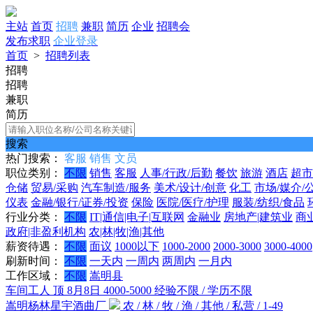
主站
首页
招聘
兼职
简历
企业
招聘会
发布求职
企业登录
首页
>
招聘列表
招聘
招聘
兼职
简历
搜索
热门搜索：
客服
销售
文员
职位类别：
不限
销售
客服
人事/行政/后勤
餐饮
旅游
酒店
超市
仓储
贸易/采购
汽车制造/服务
美术/设计/创意
化工
市场/媒介/
仪表
金融/银行/证券/投资
保险
医院/医疗/护理
服装/纺织/食品
行业分类：
不限
IT|通信|电子|互联网
金融业
房地产|建筑业
商
政府|非盈利机构
农|林|牧|渔|其他
薪资待遇：
不限
面议
1000以下
1000-2000
2000-3000
3000-4000
刷新时间：
不限
一天内
一周内
两周内
一月内
工作区域：
不限
嵩明县
车间工人
顶
8月8日
4000-5000
经验不限 / 学历不限
嵩明杨林星宇酒曲厂
农 / 林 / 牧 / 渔 / 其他 / 私营 / 1-49