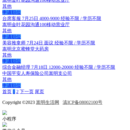
嵩明金叶花园沟通100移动营业厅
其他
申请职位
台席客服
7月25日
4000-9000
经验不限 / 学历不限
嵩明金叶花园沟通100移动营业厅
其他
申请职位
美容推拿师
7月24日
面议
经验不限 / 学历不限
嵩明北京蜜蜂堂大药房
其他
申请职位
综合金融经理
7月18日
12000-20000
经验不限 / 学历不限
中国平安人寿保险公司嵩明支公司
其他
申请职位
首页
1
2
下一页
尾页
Copyright ©2023
嵩明生活网
滇ICP备08002100号
小程序