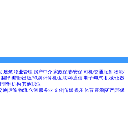
发
建筑
物业管理
房产中介
家政保洁/安保
司机/交通服务
物流/
翻译
编辑/出版/印刷
计算机/互联网/通信
电子/电气
机械/仪器
非营利机构
其他职位
交通|运输|物流|仓储
服务业
文化|传媒|娱乐|体育
能源|矿产|环保