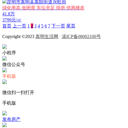
昆明市嵩明县嵩阳街道兴旺街
绿化率高
低密度
车位充足
现房
优惠楼盘
41.8
万
3799元/㎡
首页
上一页
1
2
3
4
5
6
7
下一页
尾页
Copyright ©2023
嵩明生活网
滇ICP备08002100号
小程序
微信公众号
手机版
微信扫一扫打开
手机版
发布房产