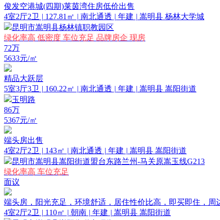
俊发空港城(四期)莱茵湾住房低价出售
4室2厅2卫
|
127.81㎡
|
南北通透
|
年建
|
嵩明县 杨林大学城
昆明市嵩明县杨林镇职教园区
绿化率高
低密度
车位充足
品牌房企
现房
72
万
5633元/㎡
精品大跃层
5室3厅3卫
|
160.22㎡
|
南北通透
|
年建
|
嵩明县 嵩阳街道
玉明路
86
万
5367元/㎡
端头房出售
4室2厅2卫
|
143㎡
|
南北通透
|
年建
|
嵩明县 嵩阳街道
昆明市嵩明县嵩阳街道盟台东路兰州-马关原嵩玉线G213
绿化率高
车位充足
面议
端头房，阳光充足，环境舒适，居住性价比高，即买即住，周
4室2厅2卫
|
110㎡
|
朝南
|
年建
|
嵩明县 嵩阳街道