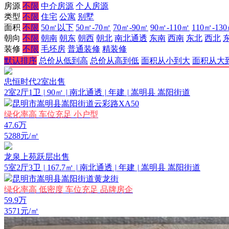
房源
不限
中介房源
个人房源
类型
不限
住宅
公寓
别墅
面积
不限
50㎡以下
50㎡-70㎡
70㎡-90㎡
90㎡-110㎡
110㎡-13
朝向
不限
朝南
朝东
朝西
朝北
南北通透
东南
西南
东北
西北
装修
不限
毛坯房
普通装修
精装修
电梯
不限
有电梯
无电梯
默认排序
总价从低到高
总价从高到低
面积从小到大
面积从大
更多条件
向上收起
忠恒时代2室出售
2室2厅1卫
|
90㎡
|
南北通透
|
年建
|
嵩明县 嵩阳街道
昆明市嵩明县嵩阳街道云彩路XA50
绿化率高
车位充足
小户型
47.6
万
5288元/㎡
龙泉上苑跃层出售
5室2厅3卫
|
167.7㎡
|
南北通透
|
年建
|
嵩明县 嵩阳街道
昆明市嵩明县嵩阳街道黄龙街
绿化率高
低密度
车位充足
品牌房企
59.9
万
3571元/㎡