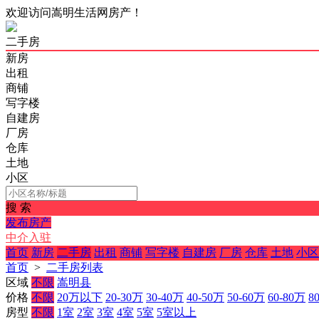
欢迎访问嵩明生活网房产！
二手房
新房
出租
商铺
写字楼
自建房
厂房
仓库
土地
小区
搜 索
发布房产
中介入驻
首页
新房
二手房
出租
商铺
写字楼
自建房
厂房
仓库
土地
小区
首页
>
二手房列表
区域
不限
嵩明县
价格
不限
20万以下
20-30万
30-40万
40-50万
50-60万
60-80万
8
房型
不限
1室
2室
3室
4室
5室
5室以上