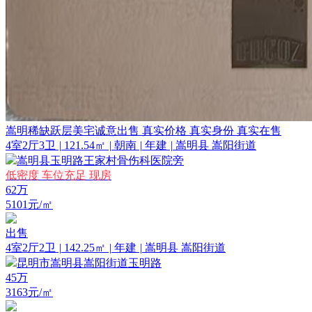
嵩明稀缺跃层美宅诚意出售 真实价格 真实身份 真实在售
4室2厅3卫
|
121.54㎡
|
朝南
|
年建
|
嵩明县 嵩阳街道
嵩明县玉明路王家村骨伤科医院旁
低密度
车位充足
现房
62
万
5101元/㎡
出售
4室2厅2卫
|
142.25㎡
|
年建
|
嵩明县 嵩阳街道
昆明市嵩明县嵩阳街道玉明路
45
万
3163元/㎡