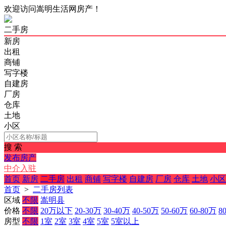
欢迎访问嵩明生活网房产！
二手房
新房
出租
商铺
写字楼
自建房
厂房
仓库
土地
小区
搜 索
发布房产
中介入驻
首页
新房
二手房
出租
商铺
写字楼
自建房
厂房
仓库
土地
小区
首页
>
二手房列表
区域
不限
嵩明县
价格
不限
20万以下
20-30万
30-40万
40-50万
50-60万
60-80万
8
房型
不限
1室
2室
3室
4室
5室
5室以上