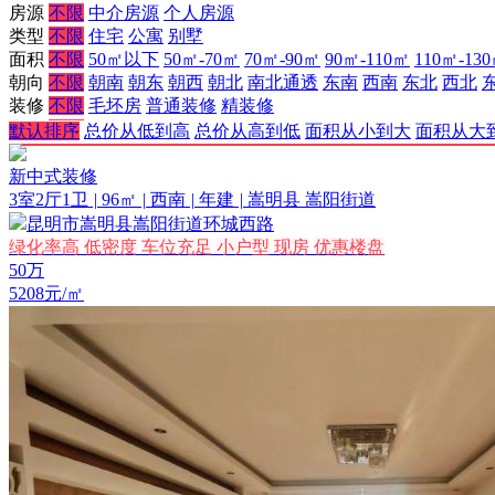
房源
不限
中介房源
个人房源
类型
不限
住宅
公寓
别墅
面积
不限
50㎡以下
50㎡-70㎡
70㎡-90㎡
90㎡-110㎡
110㎡-13
朝向
不限
朝南
朝东
朝西
朝北
南北通透
东南
西南
东北
西北
装修
不限
毛坯房
普通装修
精装修
电梯
不限
有电梯
无电梯
默认排序
总价从低到高
总价从高到低
面积从小到大
面积从大
更多条件
向上收起
新中式装修
3室2厅1卫
|
96㎡
|
西南
|
年建
|
嵩明县 嵩阳街道
昆明市嵩明县嵩阳街道环城西路
绿化率高
低密度
车位充足
小户型
现房
优惠楼盘
50
万
5208元/㎡