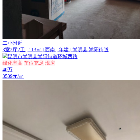
二小附近
3室2厅2卫
|
113㎡
|
西南
|
年建
|
嵩明县 嵩阳街道
昆明市嵩明县嵩阳街道环城西路
绿化率高
车位充足
现房
40
万
3539元/㎡