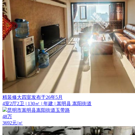
精装修大四室发布于26年5月
4室2厅2卫
|
130㎡
|
年建
|
嵩明县 嵩阳街道
昆明市嵩明县嵩阳街道玉带路
48
万
3692元/㎡