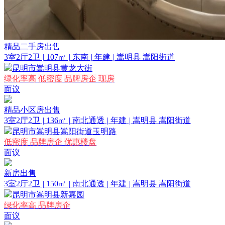
精品二手房出售
3室2厅2卫
|
107㎡
|
东南
|
年建
|
嵩明县 嵩阳街道
昆明市嵩明县黄龙大街
绿化率高
低密度
品牌房企
现房
面议
精品小区房出售
3室2厅2卫
|
136㎡
|
南北通透
|
年建
|
嵩明县 嵩阳街道
昆明市嵩明县嵩阳街道玉明路
低密度
品牌房企
优惠楼盘
面议
新房出售
3室2厅2卫
|
150㎡
|
南北通透
|
年建
|
嵩明县 嵩阳街道
昆明市嵩明县新嘉园
绿化率高
品牌房企
面议