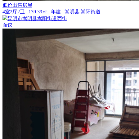
低价出售房屋
4室2厅2卫
|
139.39㎡
|
年建
|
嵩明县 嵩阳街道
昆明市嵩明县嵩阳街道西街
面议