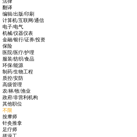
法律
翻译
编辑/出版/印刷
计算机/互联网/通信
电子/电气
机械/仪器仪表
金融/银行/证券/投资
保险
医院/医疗/护理
服装/纺织/食品
环保/能源
制药/生物工程
质控/安防
高级管理
农/林/牧/渔业
政府/非营利机构
其他职位
不限
按摩师
针灸推拿
足疗师
搓澡工