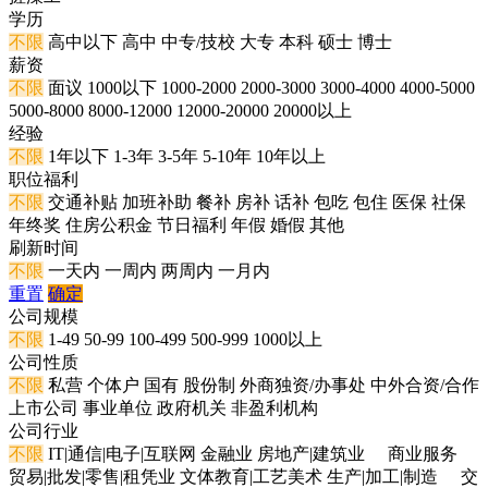
学历
不限
高中以下
高中
中专/技校
大专
本科
硕士
博士
薪资
不限
面议
1000以下
1000-2000
2000-3000
3000-4000
4000-5000
5000-8000
8000-12000
12000-20000
20000以上
经验
不限
1年以下
1-3年
3-5年
5-10年
10年以上
职位福利
不限
交通补贴
加班补助
餐补
房补
话补
包吃
包住
医保
社保
年终奖
住房公积金
节日福利
年假
婚假
其他
刷新时间
不限
一天内
一周内
两周内
一月内
重置
确定
公司规模
不限
1-49
50-99
100-499
500-999
1000以上
公司性质
不限
私营
个体户
国有
股份制
外商独资/办事处
中外合资/合作
上市公司
事业单位
政府机关
非盈利机构
公司行业
不限
IT|通信|电子|互联网
金融业
房地产|建筑业
商业服务
贸易|批发|零售|租凭业
文体教育|工艺美术
生产|加工|制造
交