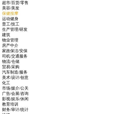
超市/百货/零售
美容/美发
保健按摩
运动健身
普工/技工
生产管理/研发
建筑
物业管理
房产中介
家政保洁/安保
司机/交通服务
物流/仓储
贸易/采购
汽车制造/服务
美术/设计/创意
化工
市场/媒介/公关
广告/会展/咨询
影视/娱乐/休闲
教育培训
财务/审计/统计