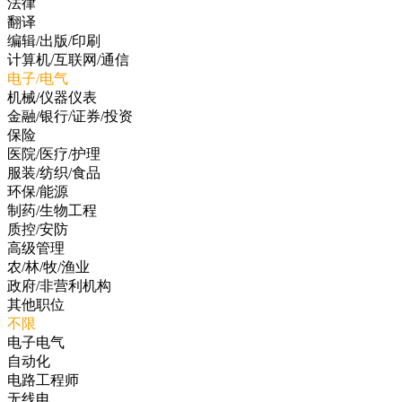
法律
翻译
编辑/出版/印刷
计算机/互联网/通信
电子/电气
机械/仪器仪表
金融/银行/证券/投资
保险
医院/医疗/护理
服装/纺织/食品
环保/能源
制药/生物工程
质控/安防
高级管理
农/林/牧/渔业
政府/非营利机构
其他职位
不限
电子电气
自动化
电路工程师
无线电