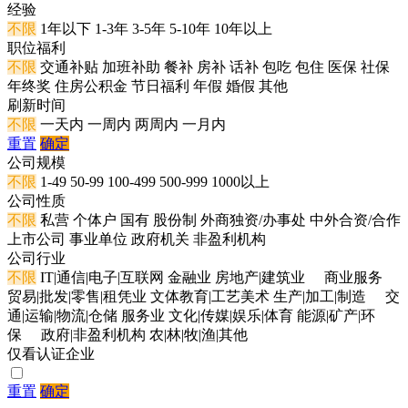
经验
不限
1年以下
1-3年
3-5年
5-10年
10年以上
职位福利
不限
交通补贴
加班补助
餐补
房补
话补
包吃
包住
医保
社保
年终奖
住房公积金
节日福利
年假
婚假
其他
刷新时间
不限
一天内
一周内
两周内
一月内
重置
确定
公司规模
不限
1-49
50-99
100-499
500-999
1000以上
公司性质
不限
私营
个体户
国有
股份制
外商独资/办事处
中外合资/合作
上市公司
事业单位
政府机关
非盈利机构
公司行业
不限
IT|通信|电子|互联网
金融业
房地产|建筑业
商业服务
贸易|批发|零售|租凭业
文体教育|工艺美术
生产|加工|制造
交
通|运输|物流|仓储
服务业
文化|传媒|娱乐|体育
能源|矿产|环
保
政府|非盈利机构
农|林|牧|渔|其他
仅看认证企业
重置
确定