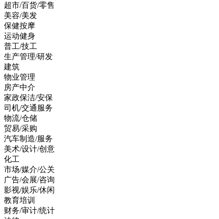
超市/百货/零售
美容/美发
保健按摩
运动健身
普工/技工
生产管理/研发
建筑
物业管理
房产中介
家政保洁/安保
司机/交通服务
物流/仓储
贸易/采购
汽车制造/服务
美术/设计/创意
化工
市场/媒介/公关
广告/会展/咨询
影视/娱乐/休闲
教育培训
财务/审计/统计