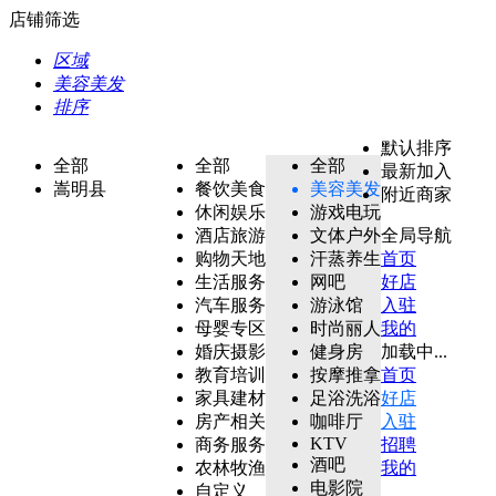
店铺筛选
区域
美容美发
排序
默认排序
全部
全部
全部
最新加入
嵩明县
餐饮美食
美容美发
附近商家
休闲娱乐
游戏电玩
酒店旅游
文体户外
全局导航
购物天地
汗蒸养生
首页
生活服务
网吧
好店
汽车服务
游泳馆
入驻
母婴专区
时尚丽人
我的
婚庆摄影
健身房
加载中...
教育培训
按摩推拿
首页
家具建材
足浴洗浴
好店
房产相关
咖啡厅
入驻
KTV
商务服务
招聘
酒吧
农林牧渔
我的
电影院
自定义