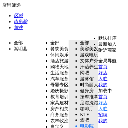
店铺筛选
区域
电影院
排序
默认排序
全部
全部
全部
最新加入
嵩明县
餐饮美食
美容美发
附近商家
休闲娱乐
游戏电玩
酒店旅游
文体户外
全局导航
购物天地
汗蒸养生
首页
生活服务
网吧
好店
汽车服务
游泳馆
入驻
母婴专区
时尚丽人
我的
婚庆摄影
健身房
加载中...
教育培训
按摩推拿
首页
家具建材
足浴洗浴
好店
房产相关
咖啡厅
入驻
KTV
商务服务
招聘
酒吧
农林牧渔
我的
电影院
自定义