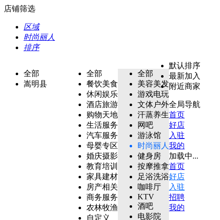
店铺筛选
区域
时尚丽人
排序
默认排序
全部
全部
全部
最新加入
嵩明县
餐饮美食
美容美发
附近商家
休闲娱乐
游戏电玩
酒店旅游
文体户外
全局导航
购物天地
汗蒸养生
首页
生活服务
网吧
好店
汽车服务
游泳馆
入驻
母婴专区
时尚丽人
我的
婚庆摄影
健身房
加载中...
教育培训
按摩推拿
首页
家具建材
足浴洗浴
好店
房产相关
咖啡厅
入驻
KTV
商务服务
招聘
酒吧
农林牧渔
我的
电影院
自定义